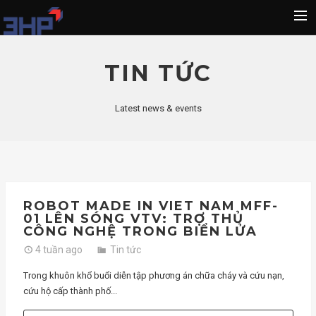
Sản phẩm
TIN TỨC
Dịch vụ CNC
Về chúng tôi
Latest news & events
Liên hệ
Tin tức
ROBOT MADE IN VIET NAM MFF-
01 LÊN SÓNG VTV: TRỢ THỦ
CÔNG NGHỆ TRONG BIỂN LỬA
4 tuần ago
Tin tức
Trong khuôn khổ buổi diễn tập phương án chữa cháy và cứu nạn,
cứu hộ cấp thành phố...