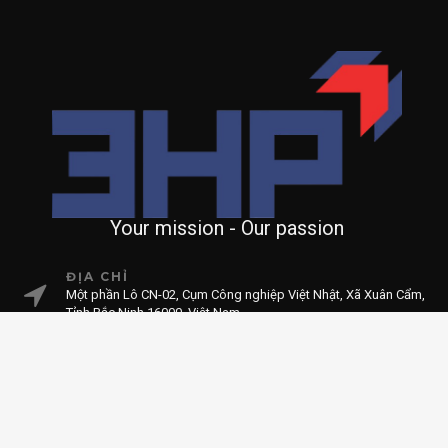
Your mission - Our passion
ĐỊA CHỈ
Một phần Lô CN-02, Cụm Công nghiệp Việt Nhật, Xã Xuân Cẩm,
Tỉnh Bắc Ninh 16000, Việt Nam
HOTLINE
+84. 985.99.79.29
EMAIL
info@3hp.vn
MÃ SỐ THUẾ
0110252899